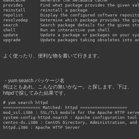
makecache      Generate the metadata cache

provides       Find what package provides the given val
reinstall      reinstall a package

repolist       Display the configured software reposito
resolvedep     Determine which package provides the giv
search         Search package details for the given str
shell          Run an interactive yum shell

update         Update a package or packages on your sys
よく使ったり、便利な物を書いて行きます。
・yum search パッケージ名
何はともあれ、こんなの無いかなー。と探します。下は、
httpdで探してみた結果です。
# yum search httpd

=============== Matched: httpd ===================

mod_ssl.i386 : SSL/TLS module for the Apache HTTP serve
system-config-httpd.noarch : Apache configuration tool

centos-ds.i386 : CentOS Directory, Administration, and 