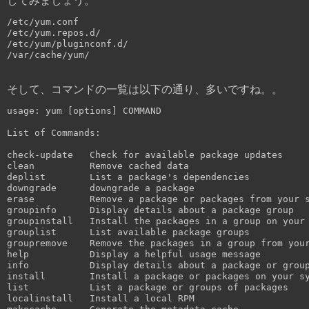
してみましょう。
/etc/yum.conf

/etc/yum.repos.d/

/etc/yum/pluginconf.d/

そして、コマンドの一覧は以下の通り、多いですね。。
usage: yum [options] COMMAND

List of Commands:

check-update   Check for available package updates

clean          Remove cached data

deplist        List a package's dependencies

downgrade      downgrade a package

erase          Remove a package or packages from your s
groupinfo      Display details about a package group

groupinstall   Install the packages in a group on your 
grouplist      List available package groups

groupremove    Remove the packages in a group from your
help           Display a helpful usage message

info           Display details about a package or group
install        Install a package or packages on your sy
list           List a package or groups of packages

localinstall   Install a local RPM
